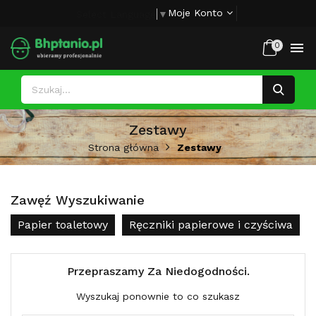
Moje Konto
Select Language
▼

0
Zestawy
Strona główna
Zestawy
Zawęź Wyszukiwanie
Papier toaletowy
Ręczniki papierowe i czyściwa
Przepraszamy Za Niedogodności.
Wyszukaj ponownie to co szukasz