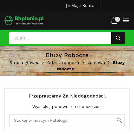
Moje Konto
Select Language
▼

0
Bluzy Robocze
Strona główna
Odzież robocza i reklamowa
Bluzy
robocze
Przepraszamy Za Niedogodności.
Wyszukaj ponownie to co szukasz
