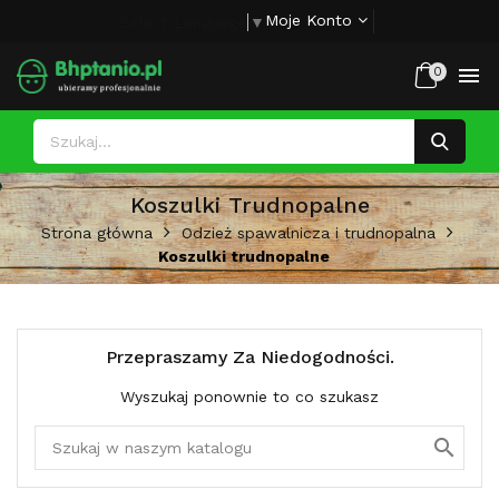
Moje Konto
Select Language
▼

0
Koszulki Trudnopalne
Strona główna
Odzież spawalnicza i trudnopalna
Koszulki trudnopalne
Przepraszamy Za Niedogodności.
Wyszukaj ponownie to co szukasz
